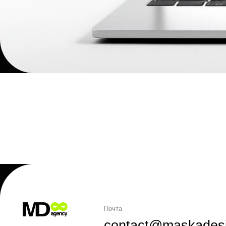
Почта
contact@maskadesign.
Telegram
@telegram
Связаться с нами