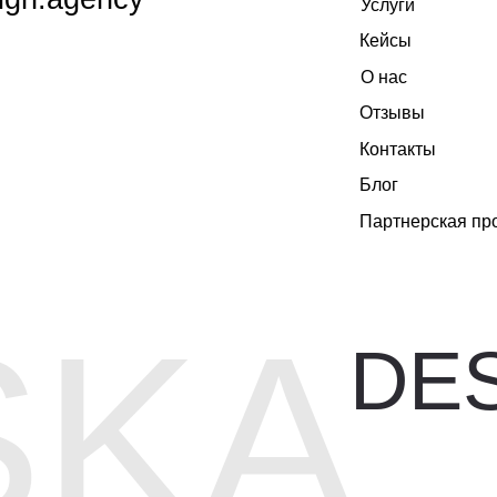
KA
DESIG