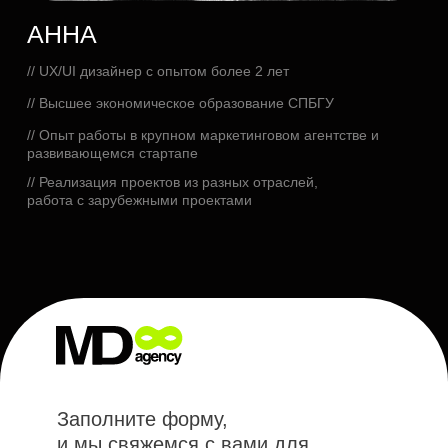
RU
/ EN
Почта
contact@maskadesign.agency
Telegram
@telegram
Связаться с нами
НАВИГАЦИЯ
Услуги