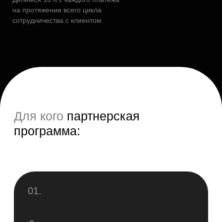
Для кого
партнерская
программа:
01.
Для всех, у кого есть
лиды или клиенты
на digital услугу.
02.
Если у вас не хватает своих
специалистов, но клиент в таковых
нуждается, мы можем работать под
брендом вашего агентства.
03.