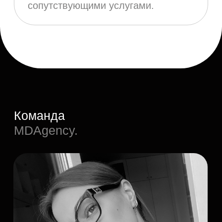
КРИСТИНА
// Независимый UX/UI дизайнер с опытом более 3 лет
// Высшее экономическое и юридическое образование
СПБГУ
// Преподаватель ФПМИ МФТИ
// Опыт работы с разными сферами - медицина,
строительство, производство, консалтинг, ecommerce,
event и т.д.